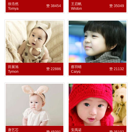
徐浩然
王启帆
赞 38454
赞 35049
Tomya
Wiston
田展旭
蔡羽晴
赞 22886
赞 21132
Tymon
Caiyq
唐艺芯
安禹诺
赞 45091
赞 35102