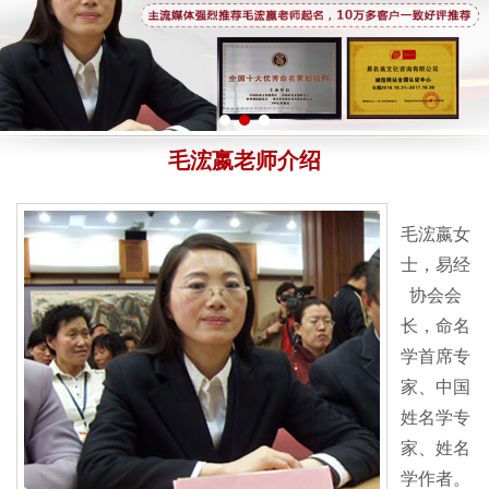
毛浤嬴老师介绍
毛浤嬴女
士，易经
协会会
长，命名
学首席专
家、中国
姓名学专
家、姓名
学作者。