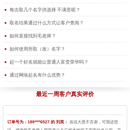
每次取几个名字供选择 不满意呢？
取名结果通过什么方式让客户查阅？
如何直接找到毛老师？
订单号为：177****6524 的 晓红：
您大气、真诚、热情、为客户
如何使用所取（改）名字？
细心周到、不厌其烦全心全意的服务感动了我，同时也温暖了我
一颗灰心丧气的心。我发自内向的向您道一声 ：谢谢！您辛苦
起一个好名就能让普通人富贵荣华吗？
了！
8月7日
通过网络起名有什么优势？
订单号为：156****5687 的 于先生：
感谢中华易名斋取名网毛老
师，所取的名字家人很满意，我们研究选定；于卓含，小名；珍
最近一周客户真实评价
妮，明天报户口。
8月7日
订单号为：189****6527 的 刘英：
虽说大恩不言谢，可我还想
说，感谢您毛老师！我跟老公在广州本地找了四家起名公司，花
了几千元钱都没有取到满意的好名字，在您这里支付了区区980