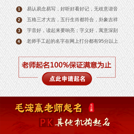
易认易念易写，好听好看好记，无歧意谐音
1
五格三才大吉，五行生肖都符合，卦象吉祥
2
字音好，读起来要响亮；字义好，寓意深刻
3
老师手工起的名字在网上打分都有95分以上
4