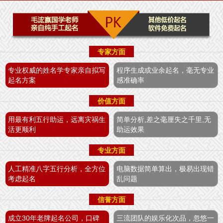
专家方面
专业权威的姓名学专家亲自拟写
程序生成或业余起名，毫无专业
起名方案
感准确率
价值方面
用最有利五行助运，远离灾祸生
简单分析,差之毫厘失之千里,无
活更顺利
助运效果
专业方面
人工精准八字五行分析，全方位
电脑数据简单算出，极易出现错
考虑起名
乱问题
信誉方面
成立30年老牌起名公司，口碑
三流团队的娱乐化次品，忽悠一