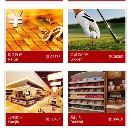
瑞盈投资
玖鼎高尔夫
赞 92378
赞 36392
Reiyin
Jdgoelf
万家渔港
朵比琦
赞 30464
赞 36610
Wanjia
Duobiqi