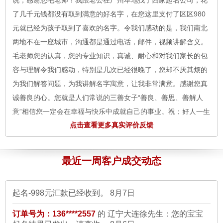
元就已经为孩子取到了喜欢的名字。令我们感动的是，我们南北
两地不在一座城市，沟通都是通过电话，邮件，视频讲解含义。
毛老师您的认真，您的专业知识，真诚、耐心和对我们家长的包
容与理解令我们感动，特别是几次已经很晚了，您却不厌其烦的
为我们解答问题，为我讲解名字寓意，让我非常满意。感谢您真
订单号为：135****4589
的 四川涪陵崔小姐：您给孩子
诚善良的心。您就是人们常说的三善女子“善良、善思、善解人
取名-598元汇款已经收到。
8月7日
意”相信您一定会在幸福与快乐中成就自己的事业。祝；好人一生
订单号为：132****6735
的 广东江门姚先生：您的个人
平安！感谢您——孩子的母亲。
8月7日
改名-898元汇款已经收到。
8月7日
点击查看更多真实评价反馈
订单号为：135****5034 的 金先生：
一直都相信八字取名字，我
订单号为：138****5567
的 江苏苏州林先生：您的孩子
改名-898元汇款已经收到。
8月7日
刚开始也是在别的网站上起名字，但是名字取的不好听，含义不
最近一周客户成交动态
好。看到贵站的毛老师，经过沟通还是觉得有信心，毛老师第一
订单号为：136****5568
的 陕西榆林石先生：你的公司
次起的名字家里人意见不太统一，然后毛老师又给了第二次的结
起名-998元汇款已经收到。
8月7日
果，经过协商，总算选到合适的好名字了，心里的石头终于落下
订单号为：136****2557
的 辽宁大连徐先生：您的宝宝
了。谢谢毛老师专业的服务。
8月7日
起名结果已发出，请查收。
8月6日