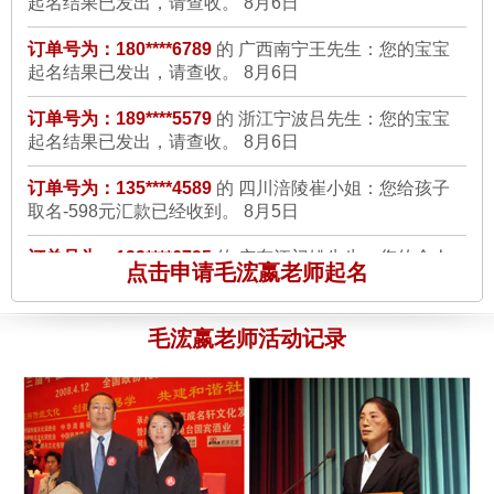
订单号为：139****3405 的 杨先生：
我选的是毛老师亲自来起得
订单号为：180****6789
的 广西南宁王先生：您的宝宝
起名结果已发出，请查收。
8月6日
A2：598的一款服务，起名完全符合了我的要求,朗朗上口,寓意
美好,而且在网上打分都有97分，真的很谢谢毛老师，我日后一定
订单号为：189****5579
的 浙江宁波吕先生：您的宝宝
介绍我的客户给你们公司
8月6日
起名结果已发出，请查收。
8月6日
订单号为：135****4589
的 四川涪陵崔小姐：您给孩子
订单号为：159****7498 的 刘先生：
说实话，我最开始还是有点
取名-598元汇款已经收到。
8月5日
担心的，因为毕竟网上的骗子网站很多，但是看到贵公司是支付
宝商家的诚信认证商家后，并且可以先将钱付到支付宝公司，我
订单号为：132****6735
的 广东江门姚先生：您的个人
改名-898元汇款已经收到。
8月5日
就选择了贵公司最好的一款服务，A4的，1498啊，当时家人都
点击申请毛浤嬴老师起名
是很反对的，但是毛老师给我起的10个名字，我和我家人看到后
订单号为：138****5567
的 江苏苏州林先生：您的孩子
都非常的满意，名字也非常的吉祥好听，大气，还有详细的起名
改名-898元汇款已经收到。
8月5日
毛浤嬴老师活动记录
说明书，等很多风水补救的知识，我真心觉得花的值得，毕竟名
订单号为：136****5568
的 陕西榆林石先生：你的公司
字是要用一辈子的。真的很感谢毛老师。
8月6日
起名-998元汇款已经收到。
8月4日
订单号为：138****2237 的 何先生：
楼上的，我和你一样，刚开
订单号为：136****2557
的 辽宁大连徐先生：您的宝宝
起名结果已发出，请查收。
8月4日
始也很怀疑能否起得名字让我们满意，所以我开始选的是598
的，毛老师来起的，第一次感觉不是很满意，在和毛老师电话沟