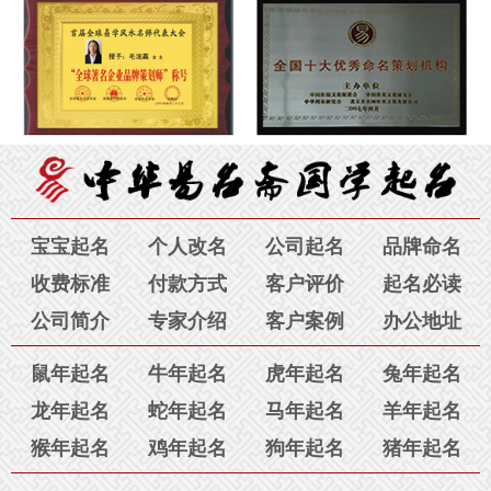
起名结果已发出，请查收。
8月1日
订单号为：189****6527 的 刘英：
虽说大恩不言谢，可我还想
说，感谢您毛老师！我跟老公在广州本地找了四家起名公司，花
订单号为：189****5579
的 浙江宁波吕先生：您的宝宝
了几千元钱都没有取到满意的好名字，在您这里支付了区区980
起名结果已发出，请查收。
8月1日
元就已经为孩子取到了喜欢的名字。令我们感动的是，我们南北
两地不在一座城市，沟通都是通过电话，邮件，视频讲解含义。
毛老师您的认真，您的专业知识，真诚、耐心和对我们家长的包
容与理解令我们感动，特别是几次已经很晚了，您却不厌其烦的
为我们解答问题，为我讲解名字寓意，让我非常满意。感谢您真
宝宝起名
个人改名
公司起名
品牌命名
诚善良的心。您就是人们常说的三善女子“善良、善思、善解人
收费标准
付款方式
客户评价
起名必读
意”相信您一定会在幸福与快乐中成就自己的事业。祝；好人一生
公司简介
专家介绍
客户案例
办公地址
平安！感谢您——孩子的母亲。
8月4日
鼠年起名
牛年起名
虎年起名
兔年起名
订单号为：135****5034 的 金先生：
一直都相信八字取名字，我
龙年起名
蛇年起名
马年起名
羊年起名
刚开始也是在别的网站上起名字，但是名字取的不好听，含义不
猴年起名
鸡年起名
狗年起名
猪年起名
好。看到贵站的毛老师，经过沟通还是觉得有信心，毛老师第一
次起的名字家里人意见不太统一，然后毛老师又给了第二次的结