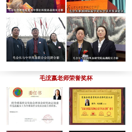
订单号为：180****6789
的 广西南宁王先生：您的宝宝
通后，他帮我重新起了8个名字，还比较满意的。再次感谢毛老
起名结果已发出，请查收。
8月4日
师，和中华易名斋的团队。
8月6日
订单号为：189****5579
的 浙江宁波吕先生：您的宝宝
起名结果已发出，请查收。
8月3日
订单号为：135****8301 的 高女士：
其实刚开始我是非常担心
的，毕竟是网络上的交易，我选择的是毛老师亲自起名的898元
订单号为：135****4589
的 四川涪陵崔小姐：您给孩子
取名-598元汇款已经收到。
8月3日
的套餐，3天后，毛老师给我的取名结果和资料还是非常满意
的。下次介绍客户给你的。
8月5日
订单号为：132****6735
的 广东江门姚先生：您的个人
改名-898元汇款已经收到。
8月3日
订单号为：177****6524 的 晓红：
您大气、真诚、热情、为客户
订单号为：138****5567
的 江苏苏州林先生：您的孩子
细心周到、不厌其烦全心全意的服务感动了我，同时也温暖了我
毛浤嬴老师荣誉奖杯
改名-898元汇款已经收到。
8月2日
一颗灰心丧气的心。我发自内向的向您道一声 ：谢谢！您辛苦
了！
8月5日
订单号为：136****5568
的 陕西榆林石先生：你的公司
起名-998元汇款已经收到。
8月2日
订单号为：156****5687 的 于先生：
感谢中华易名斋取名网毛老
订单号为：136****2557
的 辽宁大连徐先生：您的宝宝
师，所取的名字家人很满意，我们研究选定；于卓含，小名；珍
起名结果已发出，请查收。
8月2日
妮，明天报户口。
8月5日
订单号为：180****6789
的 广西南宁王先生：您的宝宝