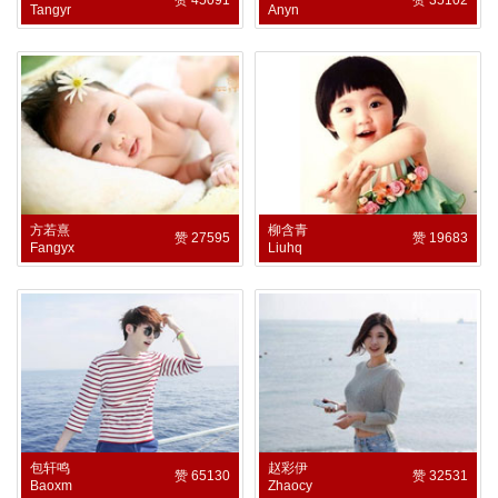
Tangyr
Anyn
方若熹
柳含青
赞 27595
赞 19683
Fangyx
Liuhq
包轩鸣
赵彩伊
赞 65130
赞 32531
Baoxm
Zhaocy